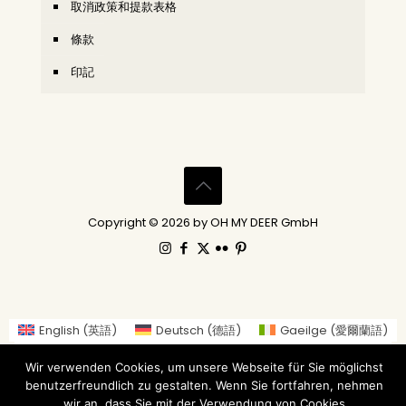
取消政策和提款表格
條款
印記
Copyright © 2026 by OH MY DEER GmbH
English
(
英語
)
Deutsch
(
德語
)
Gaeilge
(
愛爾蘭語
)
العربية
(
阿拉伯語
)
繁體中文
Nederlands
(
荷蘭語
)
Wir verwenden Cookies, um unsere Webseite für Sie möglichst
Suomi
(
芬蘭語
)
Français
(
法語
)
benutzerfreundlich zu gestalten. Wenn Sie fortfahren, nehmen
Italiano
(
義大利語
)
日本語
(
日語
)
wir an, dass Sie mit der Verwendung von Cookies