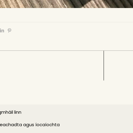
mháil linn
eachadta agus íocaíochta