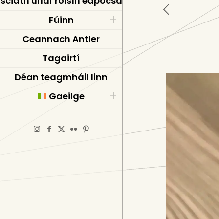
sciath urlár roisín eapocsa
Fúinn
Ceannach Antler
Tagairtí
Déan teagmháil linn
Gaeilge