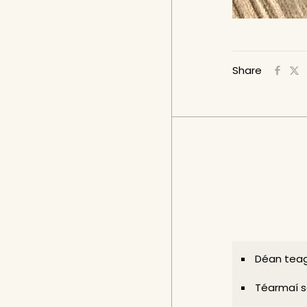
Share
Déan teag
Téarmaí s