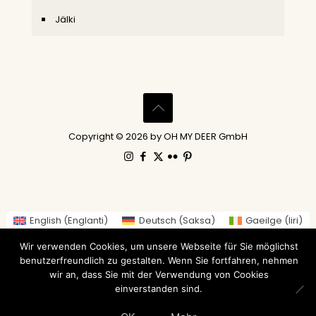
Jälki
Copyright © 2026 by OH MY DEER GmbH
English
(
Englanti
)
Deutsch
(
Saksa
)
Gaeilge
(
Iiri
)
العربية
(
Arabia
)
繁體中文
(
Perinteinen kiina
)
Wir verwenden Cookies, um unsere Webseite für Sie möglichst
Nederlands
(
Hollanti
)
Suomi
Français
(
Ranska
)
benutzerfreundlich zu gestalten. Wenn Sie fortfahren, nehmen
Italiano
(
Italia
)
日本語
(
Japani
)
wir an, dass Sie mit der Verwendung von Cookies
einverstanden sind.
Norsk bokmål
(
Kirjanorja
)
Русский
(
Venäjä
)
Español
(
Espanja
)
Svenska
(
Ruotsi
)