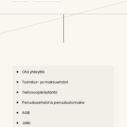
Ota yhteyttä
Toimitus- ja maksuehdot
Tietosuojakäytäntö
Peruutusehdot & peruutuslomake
AGB
Jälki