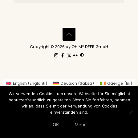
Copyright © 2026 by OH MY DEER GmbH
English
(
Englanti
)
Deutsch
(
Saksa
)
Gaeilge
(
Iiri
)
العربية
(
Arabia
)
繁體中文
(
Perinteinen kiina
)
Wir verwenden Cookies, um unsere Webseite für Sie möglichst
Nederlands
(
Hollanti
)
Suomi
Français
(
Ranska
)
benutzerfreundlich zu gestalten. Wenn Sie fortfahren, nehmen
wir an, dass Sie mit der Verwendung von Cookies
Italiano
(
Italia
)
日本語
(
Japani
)
einverstanden sind.
Norsk bokmål
(
Kirjanorja
)
Русский
(
Venäjä
)
Español
(
Espanja
)
Svenska
(
Ruotsi
)
OK
Mehr