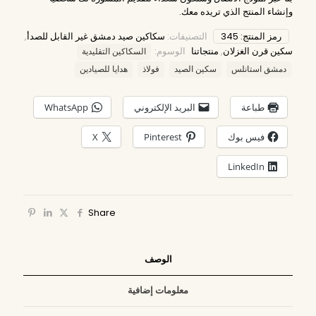
وإنشاء المنتج الذي تريده معك.
رمز المنتج:
345
التصنيفات:
سكاكين صيد دمشق غير القابل للصدأ
,
سكين قرن الغزلان
,
منتجاتنا
الوسوم:
السكاكين التقليدية
دمشق استانلس
سكين الصيد
فولاذ
هدايا للصيادين
طباعة
البريد الإلكتروني
WhatsApp
فيس بوك
Pinterest
X
LinkedIn
Share
الوصف
معلومات إضافية