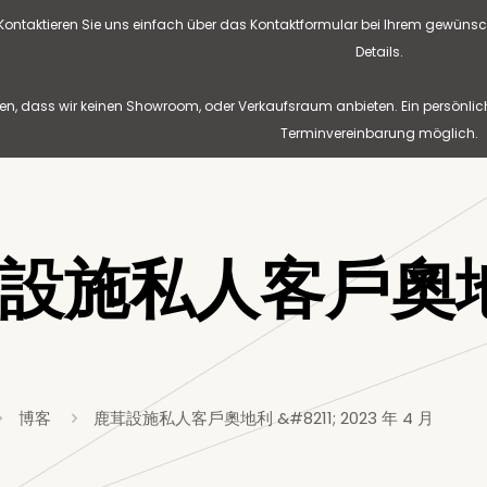
? Kontaktieren Sie uns einfach über das Kontaktformular bei Ihrem gewünsc
Details.
n, dass wir keinen Showroom, oder Verkaufsraum anbieten. Ein persönlic
Terminvereinbarung möglich.
設施私人客戶奧地利 
博客
鹿茸設施私人客戶奧地利 &#8211; 2023 年 4 月