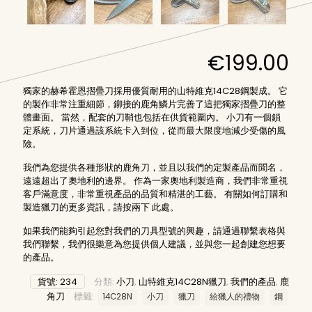
€
199.00
獨家的赫希霍恩摺疊刀採用優質耐用的山特維克14C28鋼製成。 它
的製作非常注重細節，鉚接的鹿角鱗片完善了這把獨家摺疊刀的整
體畫面。 當然，配套的刀鞘也包括在供貨範圍內。 小刀有一個鎖
定系統，刀片通過該系統卡入到位，從而最大限度地減少受傷的風
險。
我們為您提供各種形狀的鹿角刀，並且以我們的定製產品而聞名，
遠遠超出了奧地利的邊界。 作為一家奧地利製造商，我們非常重視
客戶滿意度，非常重視產品的品質和精湛的工藝。 有關如何訂購和
製造獵刀的更多資訊，請按兩下
此處
。
如果我們能夠引起您對我們的刀具型號的興趣，請通過聯繫表格與
我們聯繫，我們很樂意為您提供個人建議，並與您一起創建您想要
的產品。
貨號:
234
分類:
小刀
,
山特維克14C28N獵刀
,
我們的產品
,
鹿
角刀
標籤:
14C28N
小刀
獵刀
給獵人的禮物
鋼