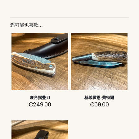
您可能也喜歡…
鹿角摺疊刀
赫希霍恩·費特爾
€
249.00
€
69.00