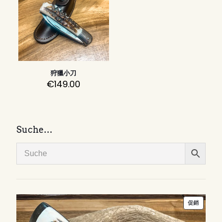
狩獵小刀
€
149.00
Suche…
特
促銷
價
商