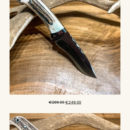
品
原
目
€
289.00
€
249.00
始
前
價
價
格：
格：
€289.00。
€249.00。