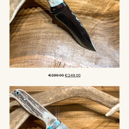
原
目
€
289.00
€
249.00
始
前
價
價
格：
格：
€289.00。
€249.00。