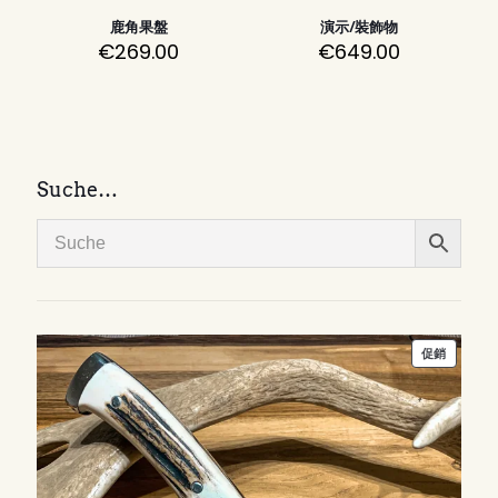
鹿角果盤
演示/裝飾物
€
269.00
€
649.00
Suche…
特
促銷
價
商
品