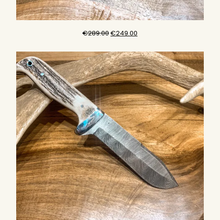
原
目
€
289.00
€
249.00
始
前
價
價
格：
格：
€289.00。
€249.00。