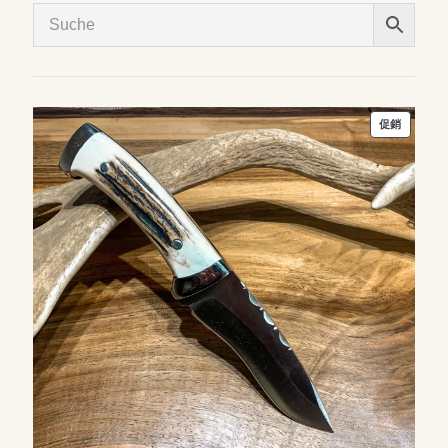
特
促銷
價
商
品