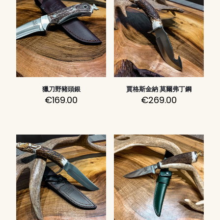
獵刀野豬頭銀
賈格斯金納 莫爾弗丁鋼
€
169.00
€
269.00