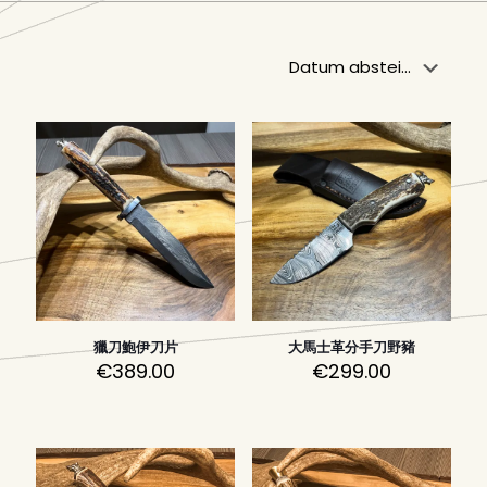
獵刀鮑伊刀片
大馬士革分手刀野豬
€
389.00
€
299.00