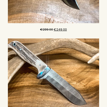
原
目
€
289.00
€
249.00
始
前
價
價
格：
格：
€289.00。
€249.00。