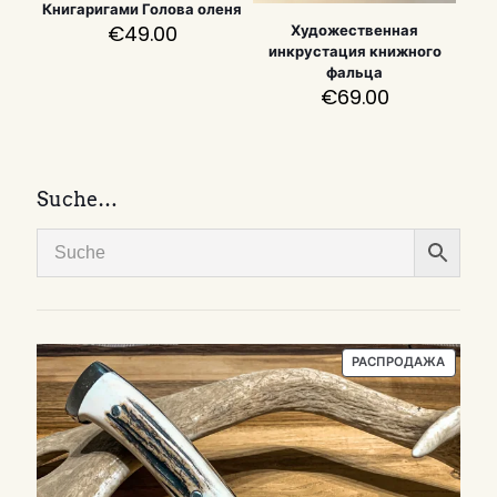
Книгаригами Голова оленя
€
49.00
Художественная
инкрустация книжного
фальца
€
69.00
Suche…
ПРОДА
РАСПРОДАЖА
ТОВАР