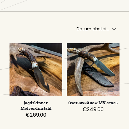
Jagdskinner
Охотничий нож MV сталь
€
249.00
Molverdinstahl
€
269.00