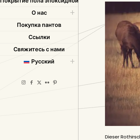
Покрытие пола эпоксидной смолой
О нас
Покупка пантов
Ссылки
Свяжитесь с нами
Русский
Dieser Rothirs