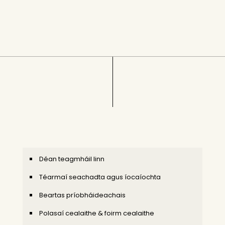
Déan teagmháil linn
Téarmaí seachadta agus íocaíochta
Beartas príobháideachais
Polasaí cealaithe & foirm cealaithe