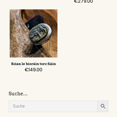
€
279.00
Scian le bioráin torc fiáin
€
149.00
Suche…