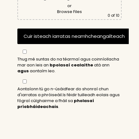
or
Browse Files
0
of 10
Thug mé suntas do na téarmaí agus coinníollacha
mar aon leis an
bpolasaí cealaithe
atá ann
agus
aontaím leo.
Aontaíonn tú go n-úsáidfear do shonraí chun
d'iarratas a phróiseáil.Is féidir tuilleadh eolais agus
fógraí cúlghairme a fháil sa
pholasaí
príobháideachais
.