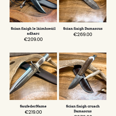
Scian fiaigh le láimhseáil
Scian fiaigh Damascus
€
269.00
adharc
€
209.00
SaufederName
Scian fiaigh cruach
€
219.00
Damascus