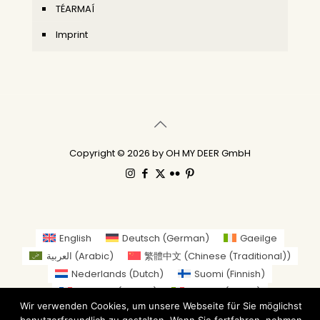
TÉARMAÍ
Imprint
Copyright © 2026 by OH MY DEER GmbH
English
Deutsch
(
German
)
Gaeilge
العربية
(
Arabic
)
繁體中文
(
Chinese (Traditional)
)
Nederlands
(
Dutch
)
Suomi
(
Finnish
)
Français
(
French
)
Italiano
(
Italian
)
Wir verwenden Cookies, um unsere Webseite für Sie möglichst
日本語
(
Japanese
)