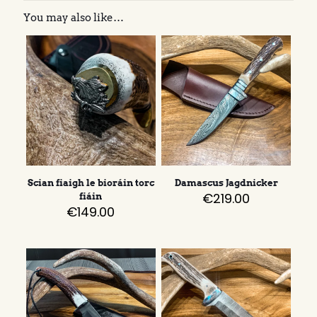
You may also like…
Scian fiaigh le bioráin torc
Damascus Jagdnicker
€
219.00
fiáin
€
149.00