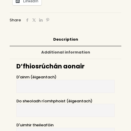
LinkedIn
Share
Description
Additional information
D’fhiosrúchán aonair
D'ainm (éigeantach)
Do sheoladh ríomhphoist (éigeantach)
D'uimhir theileafóin