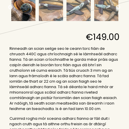
€
149.00
Rinneadh an scian seilge seo le ceann torc fiáin de
chruach 440C agus chríochnaigh sé le láimhseáil adharc
fianna. Tá an scian críochnaithe le garda méar práis agus
caipín deiridh le bioráin torc fiáin agus dá bhrí sin
cruthaíonn sé cuma eisiach. Tá tiús cruach 3 mm ag an
lann agus frámaíodh é le scála adharc fianna. Tá fad
iomlán de thart ar 22 cm ag an scian fiaigh seo le
láimhseáil adharc fianna. Tá sé déanta le haird mhór ar
mhionsonraí agus scálaí adharc fianna riveted
comhlánaigh an pictiúr foriomlán den scian fiaigh eisiach.
Ar ndóigh, tá seath scian meaitseála san áireamh i raon
feidhme an tseachadta. Is é an fad lann 10.00 cm.
Cuirimid rogha mór sceana adharc fianna ar fáil duit i
ngach cruth agus tá aithne orthu freisin as ár dtáirgí