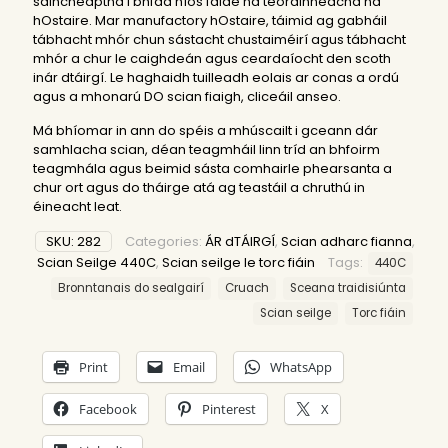
saincheaptha i bhfad níos faide ná teorainneacha na
hOstaire. Mar manufactory hOstaire, táimid ag gabháil
tábhacht mhór chun sástacht chustaiméirí agus tábhacht
mhór a chur le caighdeán agus ceardaíocht den scoth
inár dtáirgí. Le haghaidh tuilleadh eolais ar conas a ordú
agus a mhonarú DO scian fiaigh, cliceáil
anseo
.
Má bhíomar in ann do spéis a mhúscailt i gceann dár
samhlacha scian, déan teagmháil linn tríd an bhfoirm
teagmhála agus beimid sásta comhairle phearsanta a
chur ort agus do tháirge atá ag teastáil a chruthú in
éineacht leat.
SKU:
282
Categories:
ÁR dTÁIRGÍ
,
Scian adharc fianna
,
Scian Seilge 440C
,
Scian seilge le torc fiáin
Tags:
440C
Bronntanais do sealgairí
Cruach
Sceana traidisiúnta
Scian seilge
Torc fiáin
Print
Email
WhatsApp
Facebook
Pinterest
X