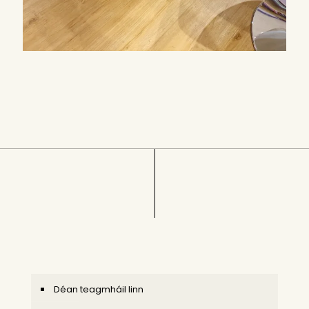
Déan teagmháil linn