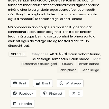
hOstaire. Mar manufactory hOstaire, táimid ag gabháil
tábhacht mhór chun sástacht chustaiméirí agus tábhacht
mhór a chur le caighdeán agus ceardaíocht den scoth
inár dtáirgí. Le haghaidh tuilleadh eolais ar conas a ordú
agus a mhonarú DO scian fiaigh, cliceáil
anseo
.
Má bhíomar in ann do spéis a mhúscailt i gceann dár
samhlacha scian, déan teagmháil linn tríd an bhfoirm
teagmhála agus beimid sásta comhairle phearsanta a
chur ort agus do tháirge atá ag teastáil a chruthú in
éineacht leat.
SKU:
386
Categories:
ÁR dTÁIRGÍ
,
Scian adharc fianna
,
Scian fiaigh Damascus
,
Scian phóca
Tags:
Bronntanais do sealgairí
Cruach
DamaskName
Scian phóca
Scian seilge
Print
Email
WhatsApp
Facebook
Pinterest
X
LinkedIn