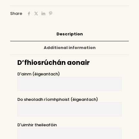
Share
Description
Additional information
D’fhiosrúchán aonair
D'ainm (éigeantach)
Do sheoladh ríomhphoist (éigeantach)
D'uimhir theileafóin