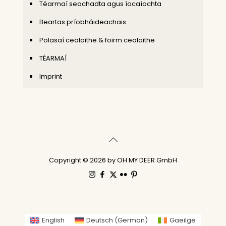
Téarmaí seachadta agus íocaíochta
Beartas príobháideachais
Polasaí cealaithe & foirm cealaithe
TÉARMAÍ
Imprint
Copyright © 2026 by OH MY DEER GmbH
English
Deutsch
(
German
)
Gaeilge