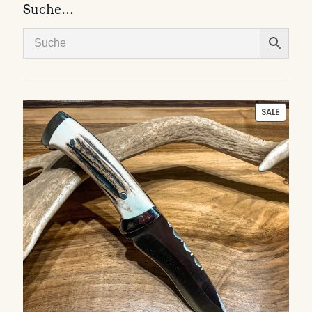
Suche…
PRODU
SALE
ON
SALE