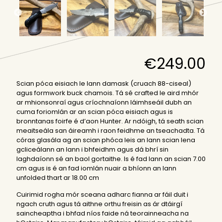
€
249.00
Scian póca eisiach le lann damask (cruach 88-ciseal)
agus formwork buck chamois. Tá sé crafted le aird mhór
ar mhionsonraí agus críochnaíonn láimhseáil dubh an
cuma foriomlán ar an scian póca eisiach agus is
bronntanas foirfe é d’aon Hunter. Ar ndóigh, tá seath scian
meaitseála san áireamh i raon feidhme an tseachadta. Tá
córas glasála ag an scian phóca leis an lann scian lena
gcliceálann an lann i bhfeidhm agus dá bhrí sin
laghdaíonn sé an baol gortaithe. Is é fad lann an scian 7.00
cm agus is é an fad iomlán nuair a bhíonn an lann
unfolded thart ar 18.00 cm
Cuirimid rogha mór sceana adharc fianna ar fáil duit i
ngach cruth agus tá aithne orthu freisin as ár dtáirgí
saincheaptha i bhfad níos faide ná teorainneacha na