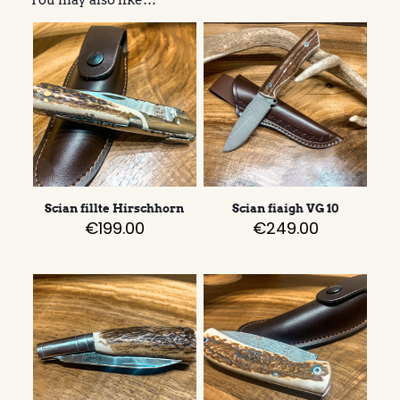
You may also like…
Scian fillte Hirschhorn
Scian fiaigh VG 10
€
199.00
€
249.00