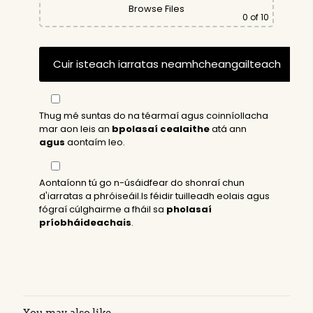
Browse Files
0
of 10
Thug mé suntas do na téarmaí agus coinníollacha
mar aon leis an
bpolasaí cealaithe
atá ann
agus
aontaím leo.
Aontaíonn tú go n-úsáidfear do shonraí chun
d'iarratas a phróiseáil.Is féidir tuilleadh eolais agus
fógraí cúlghairme a fháil sa
pholasaí
príobháideachais
.