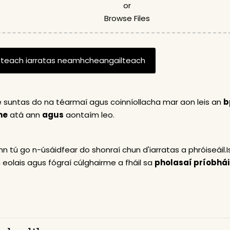
or
Browse Files
 suntas do na téarmaí agus coinníollacha mar aon leis an
b
he
atá ann
agus
aontaím leo.
n tú go n-úsáidfear do shonraí chun d'iarratas a phróiseáil.Is
h eolais agus fógraí cúlghairme a fháil sa
pholasaí príobhá