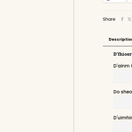
Share
Descriptio
D’fhios
D'ainm 
Do sheo
D'uimhir