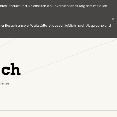
hten Produkt und Sie erhalten ein unverbindliches Angebot mit allen
✕
her Besuch unserer Werkstätte ist ausschließlich nach Absprache und
ach
orach