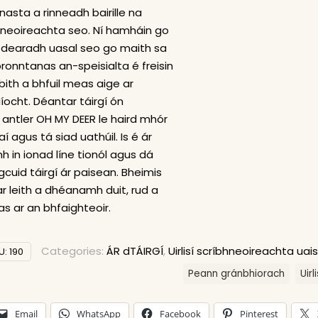
asta a rinneadh bairille na
bhneoireachta seo. Ní hamháin go
 dearadh uasal seo go maith sa
bronntanas an-speisialta é freisin
bith a bhfuil meas aige ar
ocht. Déantar táirgí ón
antler OH MY DEER le haird mhór
í agus tá siad uathúil. Is é ár
 in ionad líne tionól agus dá
 gcuid táirgí ár paisean. Bheimis
r leith a dhéanamh duit, rud a
tas ar an bhfaighteoir.
Categories:
ÁR dTÁIRGÍ
,
Uirlisí scríbhneoireachta uais
U:
190
Peann gránbhiorach
Uir
Email
WhatsApp
Facebook
Pinterest