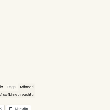
le
Tags:
Adhmad
lisí scríbhneoireachta
X
LinkedIn