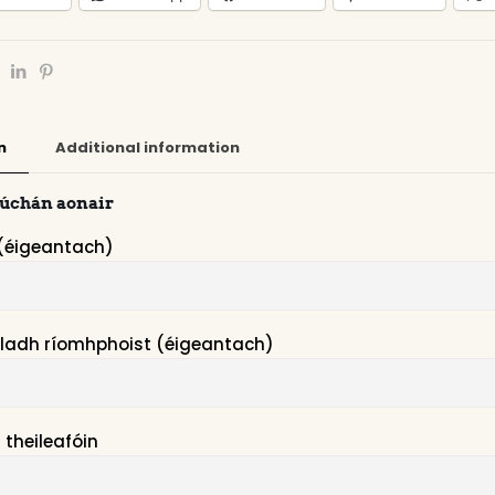
n
Additional information
rúchán aonair
(éigeantach)
ladh ríomhphoist (éigeantach)
 theileafóin