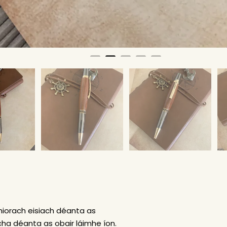
iorach eisiach déanta as
a déanta as obair láimhe íon.