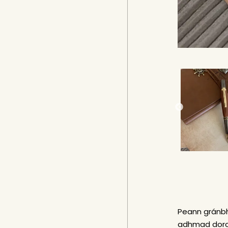
Peann gránbh
adhmad dorch