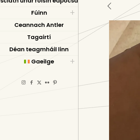
sciath urlár roisín eapocsa
Fúinn
Ceannach Antler
Tagairtí
Déan teagmháil linn
Gaeilge