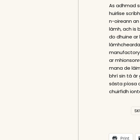
As adhmad sn
huirlise scrí
n-oireann an
lámh, ach is 
do dhuine ar 
lámhcheardaí
manufactory 
ar mhionsonra
mana de láimh
bhrí sin tá ár
sásta píosa a
chuirfidh ion
SK
Print