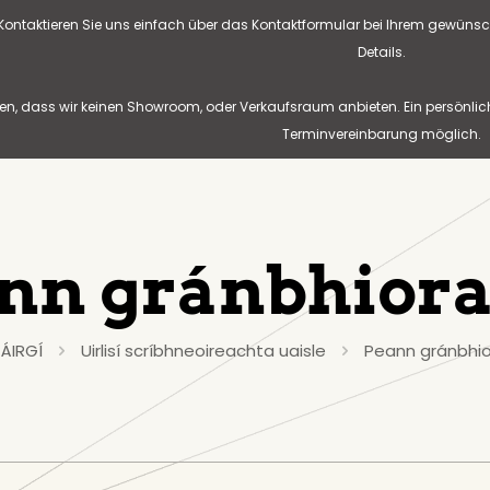
? Kontaktieren Sie uns einfach über das Kontaktformular bei Ihrem gewünsc
Details.
n, dass wir keinen Showroom, oder Verkaufsraum anbieten. Ein persönlic
Terminvereinbarung möglich.
nn gránbhior
ÁIRGÍ
Uirlisí scríbhneoireachta uaisle
Peann gránbhi