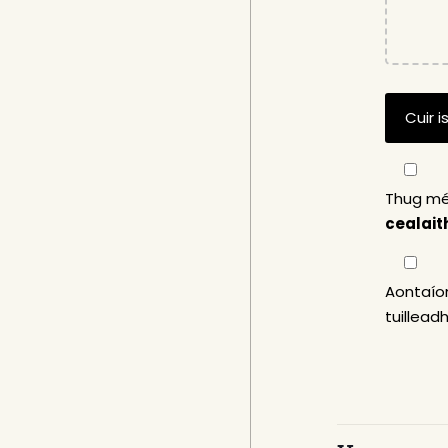
Thug mé
cealait
Aontaíon
tuillead