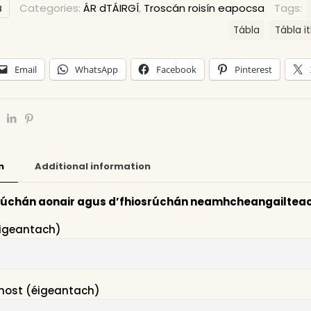
Categories:
ÁR dTÁIRGÍ
,
Troscán roisín eapocsa
Tags:
8
Tábla
Tábla i
Email
WhatsApp
Facebook
Pinterest
n
Additional information
rúchán aonair agus d’fhiosrúchán neamhcheangailtea
igeantach)
host (éigeantach)