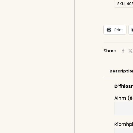
SKU:
40
Print
Share
Descriptio
D’fhios
Ainm (é
Ríomhp