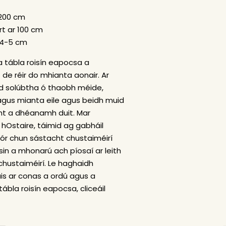
 200 cm
rt ar 100 cm
r 4-5 cm
a tábla roisín eapocsa a
de réir do mhianta aonair. Ar
id solúbtha ó thaobh méide,
agus mianta eile agus beidh muid
int a dhéanamh duit. Mar
hOstaire, táimid ag gabháil
r chun sástacht chustaiméirí
sin a mhonarú ach píosaí ar leith
 chustaiméirí. Le haghaidh
ais ar conas a ordú agus a
bla roisín eapocsa, cliceáil