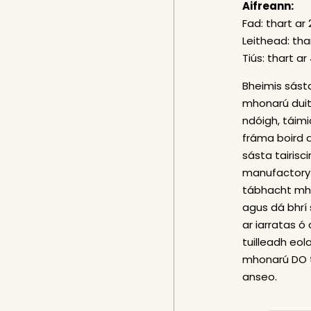
Aifreann:
Fad: thart ar
Leithead: tha
Tiús: thart a
Bheimis sást
mhonarú duit 
ndóigh, táim
fráma boird 
sásta tairisc
manufactory 
tábhacht mhó
agus dá bhrí 
ar iarratas ó
tuilleadh eol
mhonarú DO tá
anseo
.