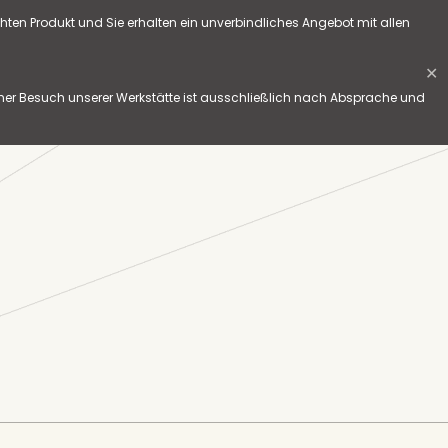
hten Produkt und Sie erhalten ein unverbindliches Angebot mit allen
✕
her Besuch unserer Werkstätte ist ausschließlich nach Absprache und