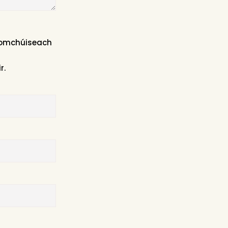
hromchúiseach
r.