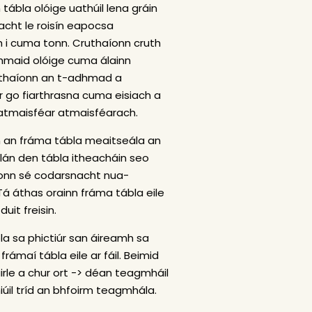
tábla olóige uathúil lena gráin
eacht le roisín eapocsa
 i cuma tonn. Cruthaíonn cruth
dhmaid olóige cuma álainn
ruthaíonn an t-adhmad a
r go fiarthrasna cuma eisiach a
atmaisféar atmaisféarach.
 an fráma tábla meaitseála an
mlán den tábla itheacháin seo
onn sé codarsnacht nua-
á áthas orainn fráma tábla eile
it freisin.
la sa phictiúr san áireamh sa
frámaí tábla eile ar fáil. Beimid
rle a chur ort -> déan teagmháil
hiúil tríd an bhfoirm teagmhála.