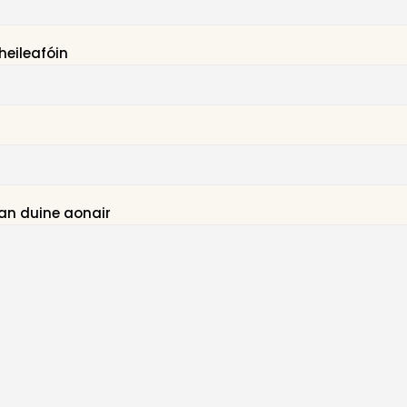
heileafóin
an duine aonair