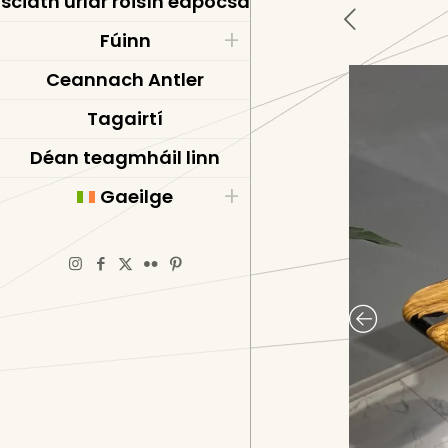
sciath urlár roisín eapocsa
Fúinn
Ceannach Antler
Tagairtí
Déan teagmháil linn
Gaeilge