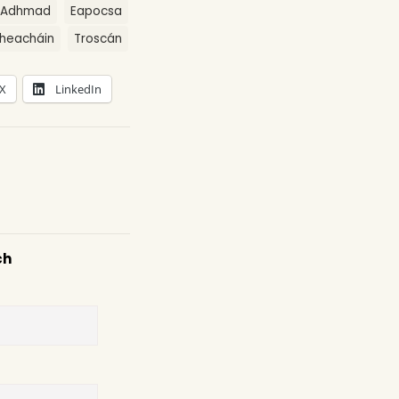
Adhmad
Eapocsa
theacháin
Troscán
X
LinkedIn
ch