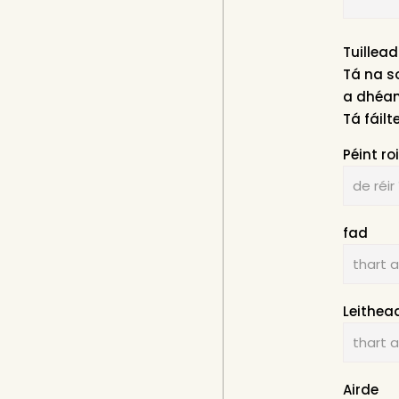
Tuillead
Tá na s
a dhéan
Tá fáilt
Péint r
fad
Leithea
Airde