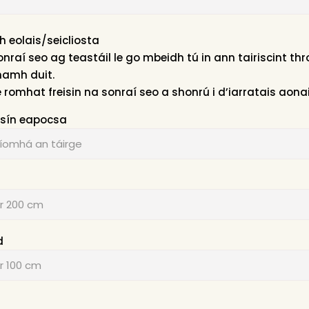
h eolais/seicliosta
onraí seo ag teastáil le go mbeidh tú in ann tairiscint t
amh duit.
e romhat freisin na sonraí seo a shonrú i d’iarratais aonai
oisín eapocsa
d