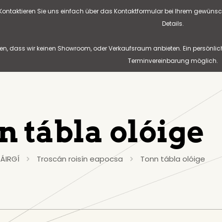
? Kontaktieren Sie uns einfach über das Kontaktformular bei Ihrem gewünsc
Details.
n, dass wir keinen Showroom, oder Verkaufsraum anbieten. Ein persönlic
Terminvereinbarung möglich.
n tábla olóige
ÁIRGÍ
Troscán roisín eapocsa
Tonn tábla olóige