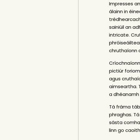
Impresses an 
álainn in éin
trédhearcach
sainiúil an a
intricate. C
phróiseáiltea
chruthaíonn 
Críochnaíonn
pictiúr forio
agus cruthaí
aimseartha. T
a dhéanamh du
Tá fráma táb
phraghas. Tá 
sásta comhai
linn go caoit