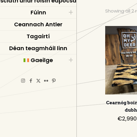
sciath urlár roisín eapocsa
Showing all 2 
Fúinn
Ceannach Antler
Tagairtí
Déan teagmháil linn
Gaeilge
Cearnóg boir
dub
€
2,990