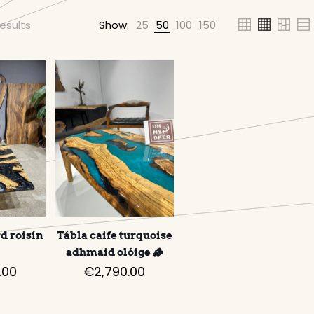
results
Show:
25
50
100
150
d roisín
Tábla caife turquoise
h
adhmaid olóige 🪵
.00
€
2,790.00