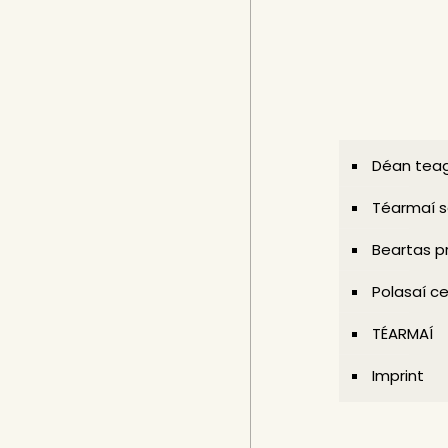
Déan teag
Téarmaí s
Beartas p
Polasaí ce
TÉARMAÍ
Imprint