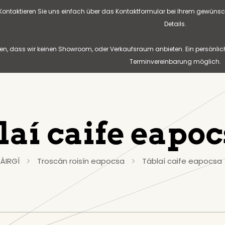
? Kontaktieren Sie uns einfach über das Kontaktformular bei Ihrem gewünsc
Details.
n, dass wir keinen Showroom, oder Verkaufsraum anbieten. Ein persönlic
Terminvereinbarung möglich.
laí caife eapo
ÁIRGÍ
Troscán roisín eapocsa
Táblaí caife eapocsa