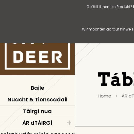
Gefällt Ihnen ein Produkt
Wir möchten darauf hinweise
Táb
Baile
Home
ÁR dT
Nuacht & Tionscadail
Táirgí nua
ÁR dTÁIRGÍ