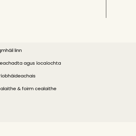
mháil linn
eachadta agus íocaíochta
ríobháideachais
alaithe & foirm cealaithe