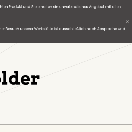
hten Produkt und Sie erhalten ein unverbindliches Angebot mit allen
✕
her Besuch unserer Werkstätte ist ausschließlich nach Absprache und
older