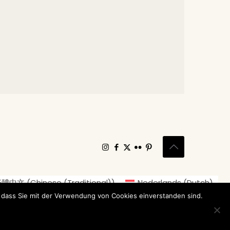
繁體中文
(
Chinese (Traditional)
)
Nederlands
(
Dutch
)
Japanese
)
Norsk bokmål
(
Norwegian Bokmål
)
 dass Sie mit der Verwendung von Cookies einverstanden sind.
Svenska
(
Swedish
)