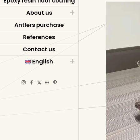
Epoxy resin floor coating
About us
Antlers purchase
References
Contact us
English