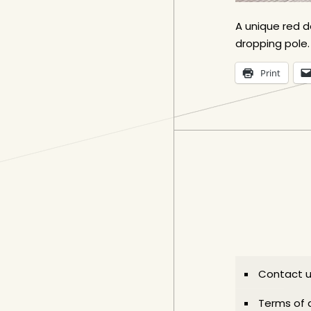
A unique red 
dropping pole.
Print
Contact 
Terms of 