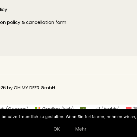
licy
on policy & cancellation form
026 by OH MY DEER GmbH
ch
(
German
)
Gaeilge
(
Irish
)
العربية
(
Arabic
)
h
)
Français
(
French
)
Italiano
(
Italian
)
日本語
(
 benutzerfreundlich zu gestalten. Wenn Sie fortfahren, nehmen wir an,
Русский
(
Russian
)
Español
(
Spanish
)
OK
Mehr