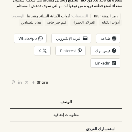
شعارنا هو باليد بدلا من خط التجميع وبالتالي منتجاتنا هي شغفنا. سنكون
سعداء لصنع قطعة فريدة من نوعها لك ، والتي سوف تدهش المستلم.
رمز المنتج:
193
التصنيفات:
أدوات الكتابة النبيلة
,
منتجاتنا
الوسوم:
أدوات الكتابة
الغزلان الحمراء
قلم حبر جاف
هدايا للصيادين
طباعة
البريد الإلكتروني
WhatsApp
فيس بوك
Pinterest
X
LinkedIn
Share
الوصف
معلومات إضافية
استفسارك الفردي