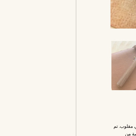
 مقلوب. تم
صة من