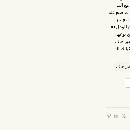
مع اليد
 تم صنع قلم
دمج مع
عناصر فضية اللون. المنتجات من مصنع قرن الوعل OH
ن نوعها.
 حبر جاف
باتك لك.
بر جاف