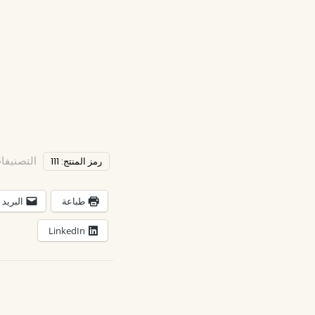
التصنيفا
رمز المنتج:
111
طباعة
البريد 
LinkedIn