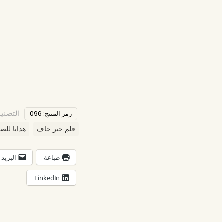
التصني
رمز المنتج:
096
قلم حبر جاف
هدايا للصي
طباعة
البريد 
LinkedIn