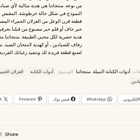
من نوعه. منتجاتنا هي هدية مثالية لأي صياد.
النموذج في شكل حالة خرطوشة. المقبض ع
قطعة قرن الوعل من الغزلان الحمراء المصق
حبر جاف أو قلم حبر مصنوع من قبلنا بحرفي
هدية حصرية لكل محبي الطبيعة. منتجاتنا مثا
زفاف للصيادين ، أو كهدية لامتحان الصيد. 
لصنع قطعة فريدة لك وتنفيذ رغباتك الفردية.
فات:
أدوات الكتابة النبيلة
,
منتجاتنا
الوسوم:
أدوات الكتابة
الغزلان الحمر
ادين
الإلكتروني
WhatsApp
فيس بوك
Pinterest
X
Share