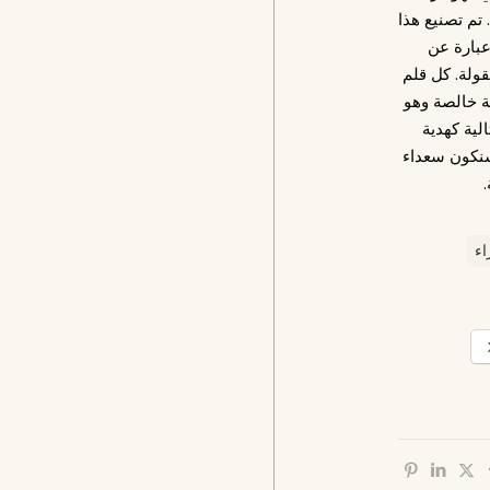
 تم تصنيع هذا
بارة عن
ولة. كل قلم
ة خالصة وهو
لية كهدية
سنكون سعداء
اء