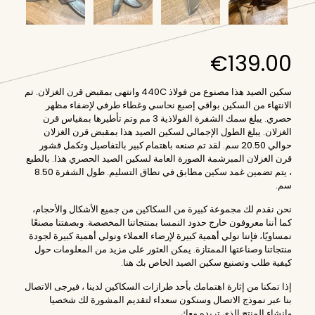
€
139.00
سكين الصيد هذا مصنوع من فولاذ 440C وانتهى بمقبض قرن الغزلان. تم
الانتهاء من السكين بواقي إصبع نحاسي وغطاء طرفي لإضفاء مظهر
حصري. يبلغ سمك الشفرة الفولاذية 3 مم وتم تأطيرها بمقياس قرن
الغزلان. يبلغ الطول الإجمالي لسكين الصيد هذا بمقبض قرن الغزلان
حوالي 20.50 سم. لقد تم صنعه باهتمام كبير بالتفاصيل وتكمل قشور
قرن الغزلان المبرشمة الصورة العامة لسكين الصيد الحصري هذا. بالطبع
، يتم تضمين غمد سكين مطابق في نطاق التسليم. طول الشفرة 8.50
سم.
نحن نقدم لك مجموعة كبيرة من السكاكين من جميع الأشكال والأحجام،
كما أننا معروفون خارج حدود النمسا بمنتجاتنا المخصصة. وبصفتنا مصنعًا
نمساويًا، فإننا نولي أهمية كبيرة لإرضاء العملاء ونولي أهمية كبيرة لجودة
منتجاتنا وصناعتها الممتازة. يمكن
العثور على مزيد من المعلومات حول
كيفية طلب وتصنيع سكين الصيد الخاص بك هنا.
إذا تمكنا من إثارة اهتمامك بأحد طرازات السكاكين لدينا ، فيرجى الاتصال
بنا عبر نموذج الاتصال وسنكون سعداء لتقديم المشورة لك شخصيا
وإنشاء المنتج الذي تريده معك.