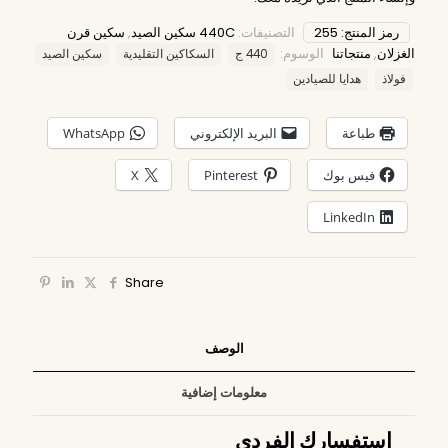
رمز المنتج:
255
التصنيفات:
440C سكين الصيد
,
سكين قرن
الغزلان
,
منتجاتنا
الوسوم:
440 ج
السكاكين التقليدية
سكين الصيد
فولاذ
هدايا للصيادين
طباعة
البريد الإلكتروني
WhatsApp
فيس بوك
Pinterest
X
LinkedIn
Share
الوصف
معلومات إضافية
استفسارك الفردي