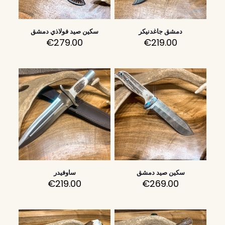
دمشق جاغدنيكر
سكين صيد فولاذي دمشق
€
279.00
€
219.00
سكين صيد دمشق
ساوفيدر
€
219.00
€
269.00