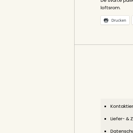
De svarte pulv
loftsrom.
Drucken
Kontaktier
Liefer- &
Datenschu