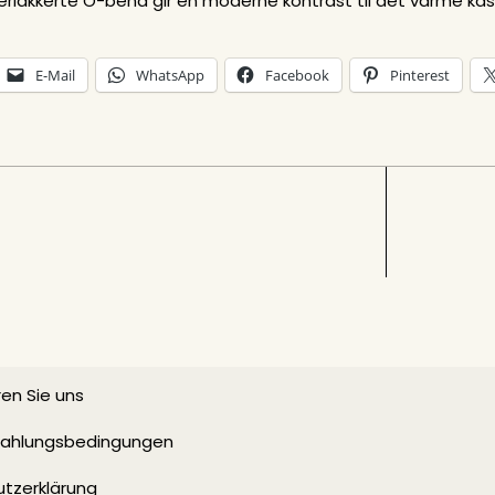
erlakkerte O-bena gir en moderne kontrast til det varme kasta
E-Mail
WhatsApp
Facebook
Pinterest
en Sie uns
 Zahlungsbedingungen
tzerklärung