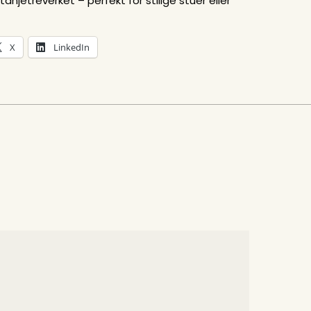
njetreverket – perfekt for stilige stuer eller
X
LinkedIn