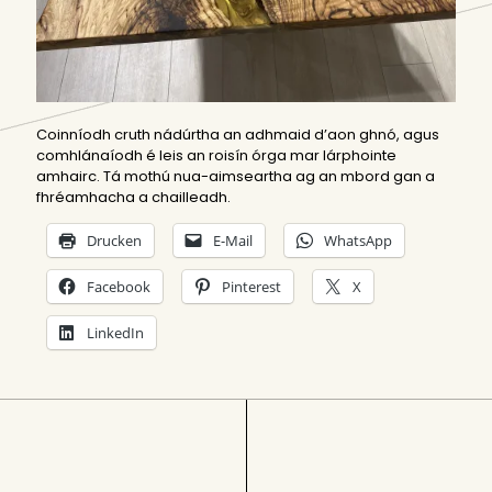
Coinníodh cruth nádúrtha an adhmaid d’aon ghnó, agus
comhlánaíodh é leis an roisín órga mar lárphointe
amhairc. Tá mothú nua-aimseartha ag an mbord gan a
fhréamhacha a chailleadh.
Drucken
E-Mail
WhatsApp
Facebook
Pinterest
X
LinkedIn