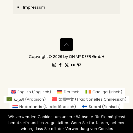
Impressum
Copyright © 2026 by OH MY DEER GmbH
English
(
Englisch
)
Deutsch
Gaeilge
(
Irisch
)
العربية
(
Arabisch
)
繁體中文
(
Traditionelles Chinesisch
)
Nederlands
(
Niederländisch
)
Suomi
(
Finnisch
)
Français
(
Französisch
)
Italiano
(
Italienisch
)
Wir verwenden Cookies, um unsere Webseite für Sie möglichst
日本語
(
Japanisch
)
benutzerfreundlich zu gestalten. Wenn Sie fortfahren, nehmen
Norsk bokmål
(
Norwegisch (Buchsprache)
)
wir an, dass Sie mit der Verwendung von Cookies