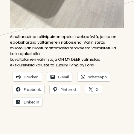
Ainutlaatuinen oliivipuinen epoksi ruokapöytä, jossa on
epoksihartsia valtameren näköisenä. Valmistettu
muotoilijan ruostumattomasta teräksestä valmistetulla
kelkkajalustalla.
Itävaltalainen valmistaja OH MY DEER valmistaa
eksklusiivisia kalusteita. Luxury living by Forkl
Drucken
E-Mail
WhatsApp
Facebook
Pinterest
X
LinkedIn